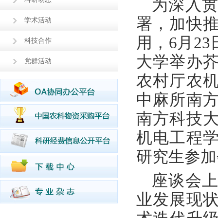
为深入
署，加快
学术活动
用，6月2
科技合作
大学举办
党群活动
农村厅农
中麻所南
南方科技
机电工程
研究生参加
座谈会
业发展现