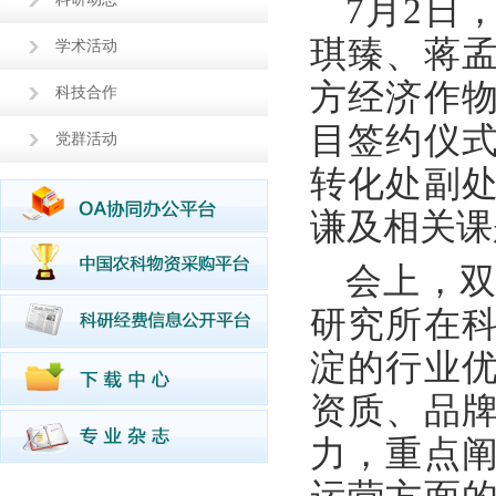
7月2日
琪臻、蒋
学术活动
方经济作
科技合作
目签约仪
党群活动
转化处副
谦及相关课
会上，
研究所在
淀的行业
资质、品
力，重点