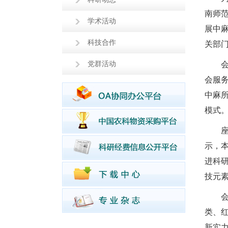
南师
学术活动
展中
科技合作
关部
党群活动
会服
中麻
模式
示，
进科
技元
类、
新实