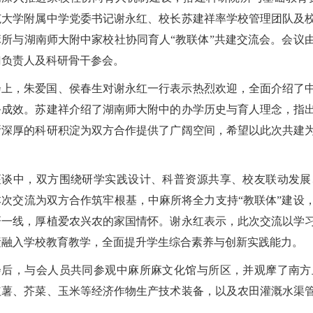
范大学附属中学
党委书记谢永红、校长苏建祥率学校管理团队及
麻所与
湖南师大附中
家校社协同育人“教联体”共建交流会。会议
门负责人及科研骨干参会。
会上，朱爱国、侯春生对谢永红一行表示热烈欢迎，全面介绍了
务成效。苏建祥介绍了湖南师大附中的办学历史与育人理念，指
所深厚的科研积淀为双方合作提供了广阔空间，希望以此次共建
。
座谈中，双方围绕研学实践设计、科普资源共享、校友联动发展
本次交流为双方合作筑牢根基，中麻所将全力支持“教联体”建设
研一线，厚植爱农兴农的家国情怀。谢永红表示，此次交流以学
素融入学校教育教学，全面提升学生综合素养与创新实践能力。
会后，与会人员共同参观中麻所麻文化馆与所区，并观摩了南方
红薯、芥菜、玉米等经济作物生产技术装备，以及农田灌溉水渠
力。