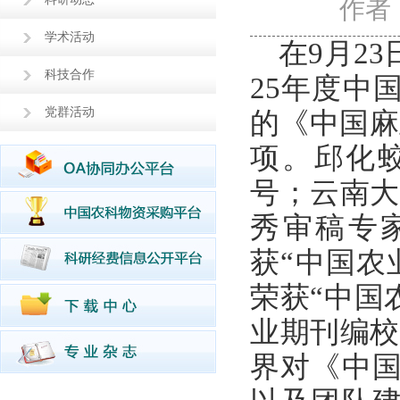
作者
学术活动
在9月2
科技合作
25年度中
党群活动
的《中国麻
项。邱化
号；云南大
秀审稿专
获“中国农
荣获“中国
业期刊编校
界对《中