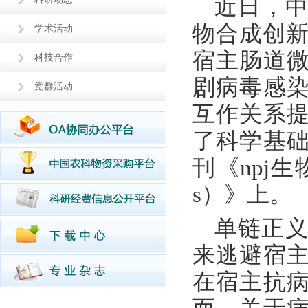
近日，
物合成创新
学术活动
宿主肠道
科技合作
剧病毒感
党群活动
互作关系
了科学基
刊《npj生物膜
s）》上。
单链正义
来逃避宿
在宿主抗