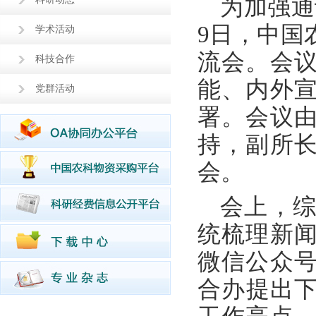
为加强通
9日，中国
学术活动
流会。会
科技合作
能、内外
党群活动
署。会议
持，副所
会。
会上，
统梳理新
微信公众
合办提出下